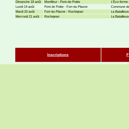
Dimanche 18 août
Montfleur - Pont-de-Poitte
L'Eco-ferme 
Lundi 19 août
Pont de Poitte - Fort-du-Plasne
Commune de 
Mardi 20 août
Fort-du-Plasne - Rochejean
La Batailleuse
Mercredi 21 août
Rochejean
La Batailleuse
Inscriptions
F