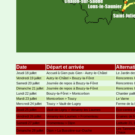
Date
Départ et arrivée
Alternat
Jeudi 18 juillet
Accueil à Gien puis Gien - Autry-le-Châtel
Le Jardin de
Vendredi 19 juillet
Autry-le-Châtel > Bouzy-la-Fôret
Rencontres 
Samedi 20 juillet
Journée de repos à Bouzy-la-Fôret
Rencontres 
Dimanche 21 juillet
Journée de repos à Bouzy-la-Fôret
Rencontres 
Lundi 22 juillet
Bouzy-la-Fôret > Montcorbon
Chantier pai
Mardi 23 juillet
Montcorbon > Toucy
Le Varne
Mercredi 24 juillet
Toucy > Vault-de-Lugny
Ferme de la 
Jeudi 25 juillet
Vault-de-Ligny > Venarey les Laumes
Eco-centre d
Vendredi 26 juillet
Venarey-les-Laumes > Fromenteau
Graines de No
Samedi 27 juillet
Fromenteau > Dijon
Latitude 21, 
Les Tanneries
Dimanche 28 juillet
Dijon > La Bussière-sur-Ouche
Chaux