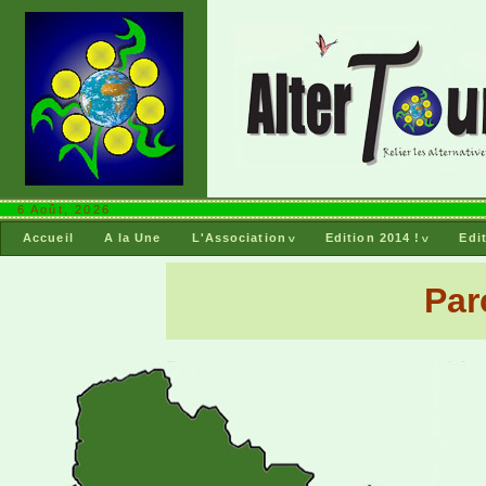
6 Août, 2026
Accueil
A la Une
L'Association
^
Edition 2014 !
^
Edi
Par