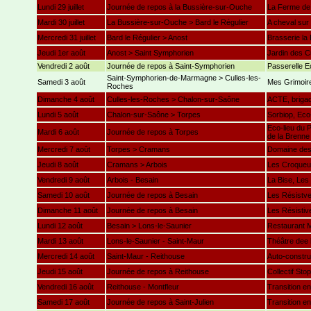
Lundi 29 juillet
Journée de repos à la Bussière-sur-Ouche
La Ferme de
Mardi 30 juillet
La Bussière-sur-Ouche > Bard le Régulier
A cheval sur
Mercredi 31 juillet
Bard le Régulier > Anost
Brasserie la 
Jeudi 1er août
Anost > Saint Symphorien
Jardin des C
Vendredi 2 août
Journée de repos à Saint-Symphorien
Passerelle E
Saint-Symphorien-de-Marmagne > Culles-les-
Samedi 3 août
Mes Grimoire
Roches
Dimanche 4 août
Culles-les-Roches > Chalon-sur-Saône
ACTE, brig
Lundi 5 août
Chalon-sur-Saône > Torpes
Sorbiop, Eco-
Eco-lieu du 
Mardi 6 août
Journée de repos à Torpes
de la Brenne
Mercredi 7 août
Torpes > Cramans
Domaine des
Jeudi 8 août
Cramans > Arbois
Les Croqueu
Vendredi 9 août
Arbois - Besain
La Bise, Les
Samedi 10 août
Journée de repos à Besain
Les Résistv
Dimanche 11 août
Journée de repos à Besain
Les Résistiv
Lundi 12 août
Besain > Lons-le-Saunier
Restaurant M
Mardi 13 août
Lons-le-Saunier - Saint-Maur
Théâtre dee l
Mercredi 14 août
Saint-Maur - Reithouse
Auto-constru
Jeudi 15 août
Journée de repos à Reithouse
Collectif Sto
Vendredi 16 août
Reithouse - Montfleur
Transition e
Samedi 17 août
Journée de repos à Saint-Julien
Transition e